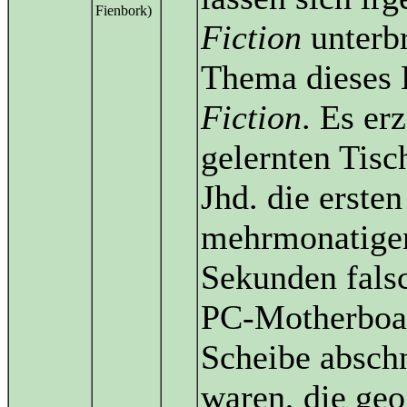
Fienbork)
Fiction
unterb
Thema dieses B
Fiction
. Es er
gelernten Tisc
Jhd. die erste
mehrmonatigen
Sekunden falsc
PC-Motherboar
Scheibe absch
waren, die ge