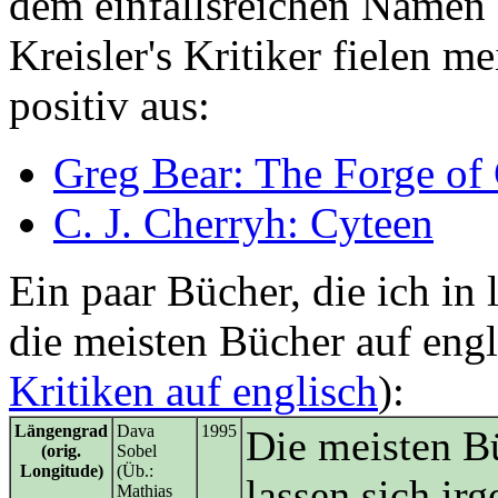
dem einfallsreichen Namen
Kreisler's Kritiker fielen m
positiv aus:
Greg Bear: The Forge of
C. J. Cherryh: Cyteen
Ein paar Bücher, die ich in 
die meisten Bücher auf engl
Kritiken auf englisch
):
Längengrad
Dava
1995
Die meisten Büc
(orig.
Sobel
Longitude)
(Üb.:
lassen sich ir
Mathias