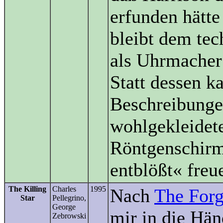
erfunden hätte 
bleibt dem tec
als Uhrmacher
Statt dessen k
Beschreibungen
wohlgekleidete
Röntgenschirm 
entblößt« freu
The Killing
Charles
1995
Nach
The Forg
Star
Pellegrino,
George
mir in die Händ
Zebrowski