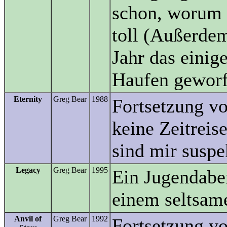
schon, worum e
toll (Außerdem
Jahr das einig
Haufen geworf
Eternity
Greg Bear
1988
Fortsetzung v
keine Zeitreis
sind mir suspe
Legacy
Greg Bear
1995
Ein Jugendabe
einem seltsame
Anvil of
Greg Bear
1992
Fortsetzung v